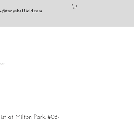
y@tonysheffield.com
HOP
ist at Milton Park. #03-